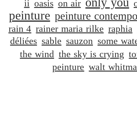
only you
ii
oasis
on air
peinture
peinture contempo
rain 4
rainer maria rilke
raphia
déliées
sable
sauzon
some wat
the wind
the sky is crying
t
peinture
walt whitm