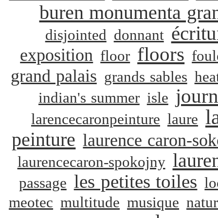
buren monumenta gran
écritu
disjointed
donnant
floors
exposition
floor
foul
grand palais
grands sables
hea
journ
indian's summer
isle
l
larencecaronpeinture
laure
peinture
laurence caron-sok
laure
laurencecaron-spokojny
les petites toiles
passage
l
meotec
multitude
musique
natu